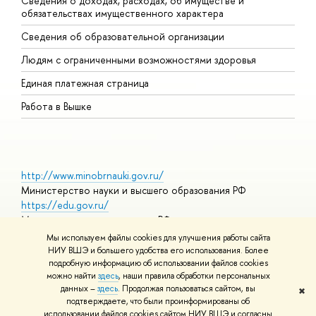
Сведения о доходах, расходах, об имуществе и
Б
обязательствах имущественного характера
О
Сведения об образовательной организации
О
Людям с ограниченными возможностями здоровья
Единая платежная страница
Работа в Вышке
http://www.minobrnauki.gov.ru/
Министерство науки и высшего образования РФ
https://edu.gov.ru/
Министерство просвещения РФ
https://elearning.hse.ru/mooc
Мы используем файлы cookies для улучшения работы сайта
Массовые открытые онлайн-курсы
НИУ ВШЭ и большего удобства его использования. Более
подробную информацию об использовании файлов cookies
можно найти
здесь
, наши правила обработки персональных
данных –
здесь
. Продолжая пользоваться сайтом, вы
✖
© НИУ ВШЭ 1993–2026
Адреса и контакты
Условия
подтверждаете, что были проинформированы об
использования материалов
Политика конфиденциальности
Карта
использовании файлов cookies сайтом НИУ ВШЭ и согласны