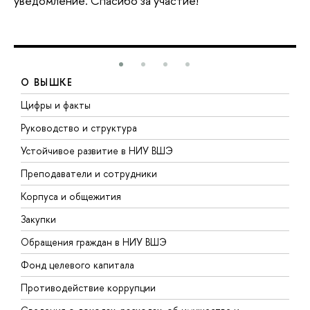
уведомление. Спасибо за участие!
О ВЫШКЕ
Цифры и факты
Л
Руководство и структура
Д
Устойчивое развитие в НИУ ВШЭ
О
Преподаватели и сотрудники
П
Корпуса и общежития
В
Закупки
П
Обращения граждан в НИУ ВШЭ
А
Фонд целевого капитала
Д
Противодействие коррупции
Ц