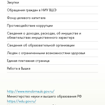
Закупки
П
Обращения граждан в НИУ ВШЭ
А
Фонд целевого капитала
Д
Противодействие коррупции
Ц
Сведения о доходах, расходах, об имуществе и
Б
обязательствах имущественного характера
О
Сведения об образовательной организации
О
Людям с ограниченными возможностями здоровья
Единая платежная страница
Работа в Вышке
http://www.minobrnauki.gov.ru/
Министерство науки и высшего образования РФ
https://edu.gov.ru/