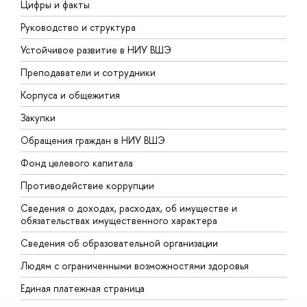
Цифры и факты
Л
Руководство и структура
Д
Устойчивое развитие в НИУ ВШЭ
О
Преподаватели и сотрудники
П
Корпуса и общежития
В
Закупки
П
Обращения граждан в НИУ ВШЭ
А
Фонд целевого капитала
Д
Противодействие коррупции
Ц
Сведения о доходах, расходах, об имуществе и
Б
обязательствах имущественного характера
О
Сведения об образовательной организации
О
Людям с ограниченными возможностями здоровья
Единая платежная страница